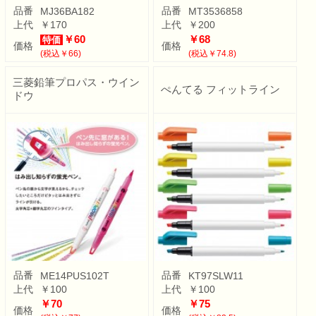
品番
品番
MJ36BA182
MT3536858
上代
￥170
上代
￥200
￥60
￥68
特価
価格
価格
(税込￥66)
(税込￥74.8)
三菱鉛筆プロパス・ウイン
ぺんてる フィットライン
ドウ
品番
品番
ME14PUS102T
KT97SLW11
上代
￥100
上代
￥100
￥70
￥75
価格
価格