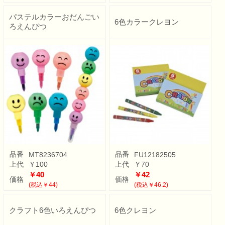
パステルカラーおだんごい
6色カラークレヨン
ろえんぴつ
品番
品番
MT8236704
FU12182505
上代
￥100
上代
￥70
￥40
￥42
価格
価格
(税込￥44)
(税込￥46.2)
クラフト6色いろえんぴつ
6色クレヨン