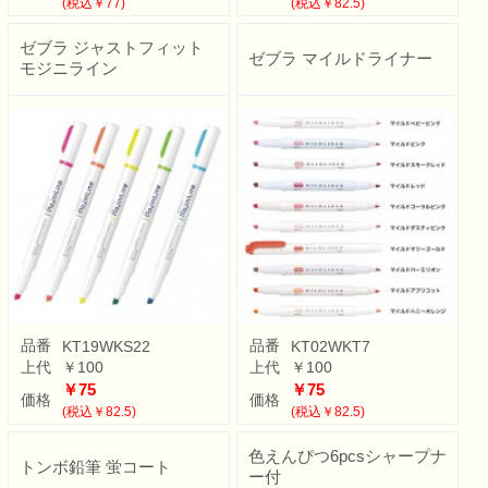
(税込￥77)
(税込￥82.5)
ゼブラ ジャストフィット
ゼブラ マイルドライナー
モジニライン
品番
品番
KT19WKS22
KT02WKT7
上代
￥100
上代
￥100
￥75
￥75
価格
価格
(税込￥82.5)
(税込￥82.5)
色えんぴつ6pcsシャープナ
トンボ鉛筆 蛍コート
ー付