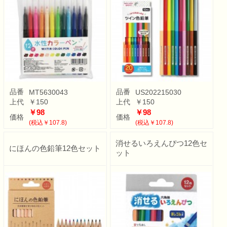
品番
品番
MT5630043
US202215030
上代
￥150
上代
￥150
￥98
￥98
価格
価格
(税込￥107.8)
(税込￥107.8)
消せるいろえんぴつ12色セ
にほんの色鉛筆12色セット
ット