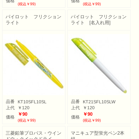
価格
価格
(税込￥99)
(税込￥99)
パイロット フリクション
パイロット フリクション
ライト
ライト [名入れ用]
品番
品番
KT10SFL10SL
KT21SFL10SLW
上代
￥120
上代
￥120
￥90
￥90
価格
価格
(税込￥99)
(税込￥99)
三菱鉛筆プロパス・ウイン
マニキュア型蛍光ペン2本
ドウ・クイックドライ
組