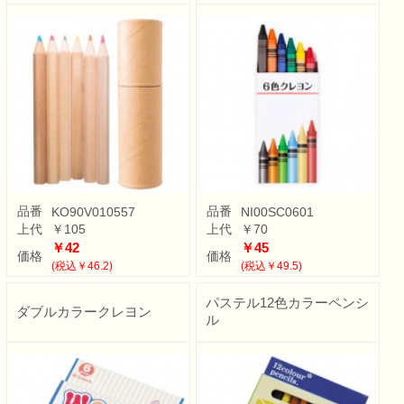
品番
品番
KO90V010557
NI00SC0601
上代
￥105
上代
￥70
￥42
￥45
価格
価格
(税込￥46.2)
(税込￥49.5)
パステル12色カラーペンシ
ダブルカラークレヨン
ル