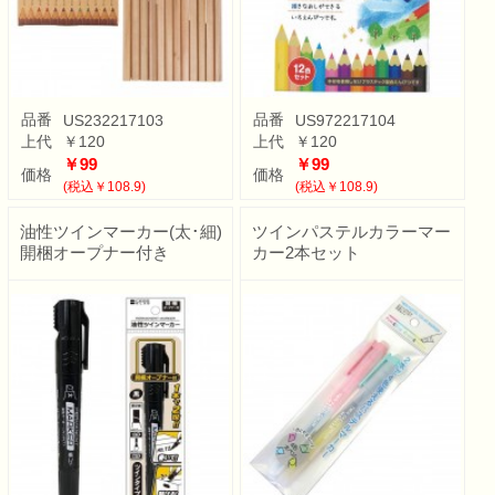
品番
品番
US232217103
US972217104
上代
￥120
上代
￥120
￥99
￥99
価格
価格
(税込￥108.9)
(税込￥108.9)
油性ツインマーカー(太･細)
ツインパステルカラーマー
開梱オープナー付き
カー2本セット