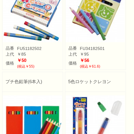
品番
品番
FU51182502
FU34182501
上代
￥85
上代
￥95
￥50
￥56
価格
価格
(税込￥55)
(税込￥61.6)
プチ色鉛筆(6本入)
5色ロケットクレヨン