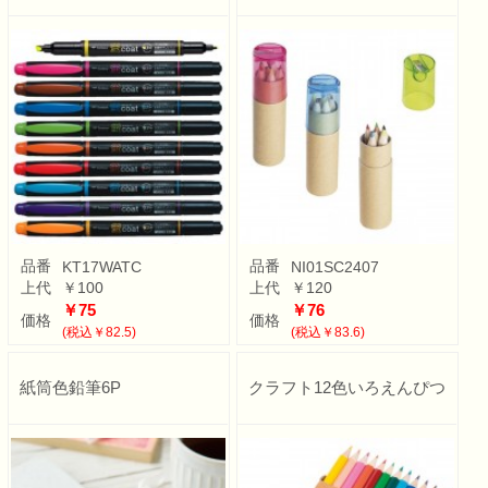
品番
品番
KT17WATC
NI01SC2407
上代
￥100
上代
￥120
￥75
￥76
価格
価格
(税込￥82.5)
(税込￥83.6)
紙筒色鉛筆6P
クラフト12色いろえんぴつ