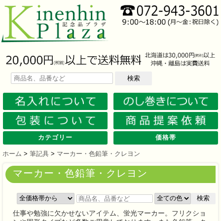
検索
カテゴリー
価格帯
文房具
筆記具
防災グッズ
防犯グッズ
インテリア
キッチン
時計
バッグ・財布
ファンシー雑貨
レジャー・ガーデニング
家庭用品
テーブルウェア
繊維製品
美容グッズ
健康グッズ
傘・雨具
食品
カレンダー
スマホ・タブレット・PC関連
キャラクターグッズ
イベントツールキット
メモ・ふせん
ノート・ノートカバー
ファイル・ホルダー
収納ケース・ペンケース
カード・パス・名刺ケース
印鑑・スタンプ
マグネット
電卓
キーホルダー
ルーペ
デスク周りグッズ
その他
単色ボールペン
多色・多機能ペン
国内メーカー筆記具
高級筆記具
マーカー・色鉛筆・クレヨン
シャープペン
万年筆
その他
ライト
電池不要！防災用品
ラジオ
ブランケット・シート
携帯充電可能グッズ
非常食
防災セット
その他
フォトフレーム
アロマディフューザー
ライト・キャンドル
インテリア小物
クッション・チェア
水回り
スチーマー・鍋
調理用品
保存用品
キッチン家電
タイマー
はかり・スケール
その他
置時計・目覚し時計
壁掛時計
多機能時計
電波時計
腕時計・ストップウォッチ
その他
トートバッグ
ポーチ・巾着
エコバッグ
保温冷バッグ
レジカゴバッグ
財布
同柄シリーズ
その他
玩具
アニマルキャラクター
スイーツモチーフ
アクセサリー
お守・縁起物
その他
保温冷バッグ・ケース
水筒・ボトル・タンブラー
ランチボックス
シート・クッション・チェアー
ドライブ・トラベル
ライト・ツール
ガーデニング用品
夏グッズ
その他
紙製品
掃除用品
洗濯用品
生活家電
便利グッズ
セット商品・ギフト商品
メディカル用品
うちわ・扇子
カイロ・湯たんぽ
その他
陶磁器
カップ・湯呑
ガラス製品
おはし類・カトラリー
タンブラー
その他
タオル
クロス・クリーナー
ブランケット
マフラー・スカーフ
衣類
その他
コスメグッズ
ミラー
ネイルケア
バスグッズ
その他
体脂肪対策
マッサージ・リラックス
温湿度管理
歩数計
その他
長傘
折りたたみ傘
晴雨兼用傘
レインコート・ポンチョ
その他
お菓子類
ラーメン
うどん・そば
そうめん
麺類その他
お米・餅
調味料
飲み物
非常食
プチギフト
その他
バッテリー&充電器
タッチペン
クリーナー
PC関連グッズ
スマホ関連グッズ
文房具
バッグ・財布
レジャー用品
テーブルウェア
繊維製品
その他
〜30人用
〜50人用
100人用〜
その他
100円以下
101円～150円
151円～200円
201円～300円
301円～400円
401円～500円
501円～600円
601円～800円
801円～1000円
1001円～1500円
1501円～2000円
2001円～3000円
3001円～5000円
5001円以上
ホーム
>
筆記具
>
マーカー・色鉛筆・クレヨン
マーカー・色鉛筆・クレヨン
検索
仕事や勉強に欠かせないアイテム、蛍光マーカー。フリクショ