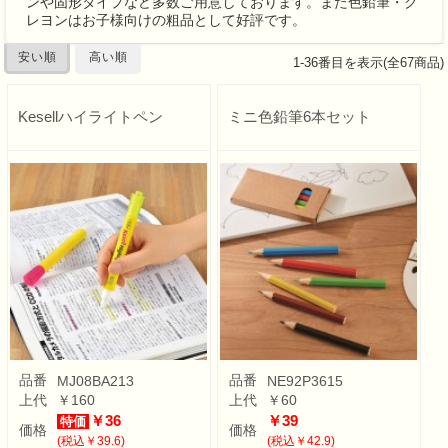
ンや固形タイプなど多数ご用意しております。また色鉛筆・ク
レヨンはお子様向けの粗品として好評です。
安い順
高い順
1
-
36
番目を表示(全
67
商品)
Kesellハイライトペン
ミニ色鉛筆6本セット
品番
品番
MJ08BA213
NE92P3615
上代
￥160
上代
￥60
￥36
￥39
特価
価格
価格
(税込￥39.6)
(税込￥42.9)