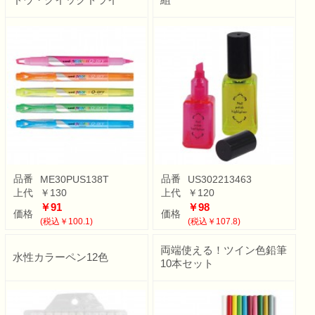
品番
品番
ME30PUS138T
US302213463
上代
￥130
上代
￥120
￥91
￥98
価格
価格
(税込￥100.1)
(税込￥107.8)
両端使える！ツイン色鉛筆
水性カラーペン12色
10本セット