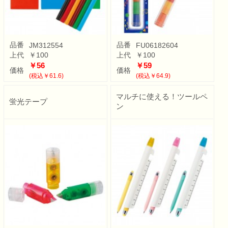
品番
品番
JM312554
FU06182604
上代
￥100
上代
￥100
￥56
￥59
価格
価格
(税込￥61.6)
(税込￥64.9)
マルチに使える！ツールペ
蛍光テープ
ン