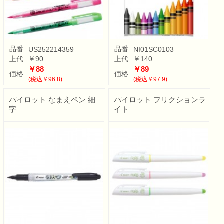
品番
品番
US252214359
NI01SC0103
上代
￥90
上代
￥140
￥88
￥89
価格
価格
(税込￥96.8)
(税込￥97.9)
パイロット なまえペン 細
パイロット フリクションラ
字
イト