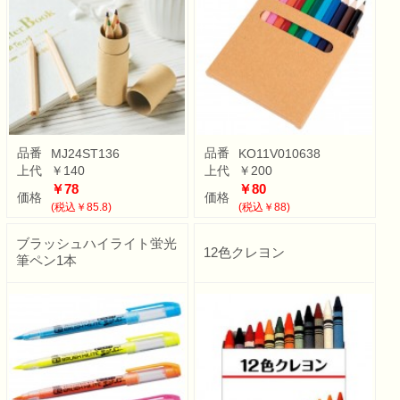
品番
品番
MJ24ST136
KO11V010638
上代
￥140
上代
￥200
￥78
￥80
価格
価格
(税込￥85.8)
(税込￥88)
ブラッシュハイライト蛍光
12色クレヨン
筆ペン1本