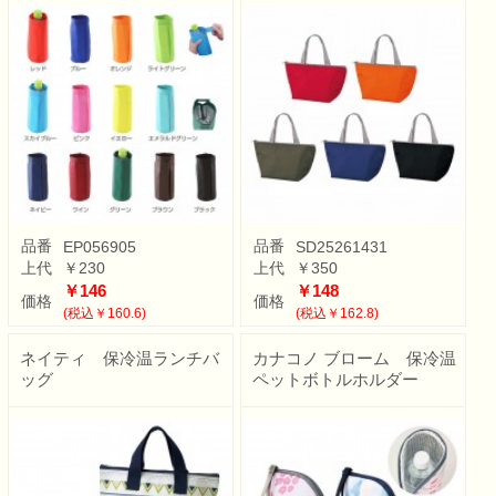
品番
品番
EP056905
SD25261431
上代
￥230
上代
￥350
￥146
￥148
価格
価格
(税込￥160.6)
(税込￥162.8)
ネイティ 保冷温ランチバ
カナコノ ブローム 保冷温
ッグ
ペットボトルホルダー