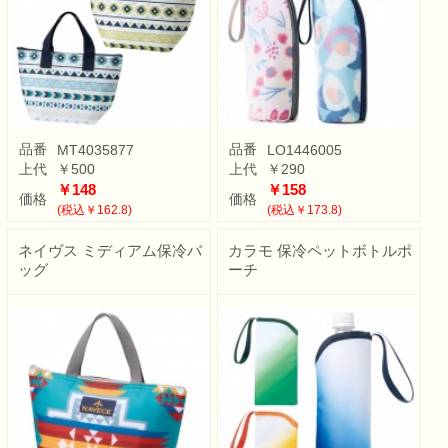
品番
品番
MT4035877
LO1446005
上代
￥500
上代
￥290
￥148
￥158
価格
価格
(税込￥162.8)
(税込￥173.8)
ネイヴス ミディアム保冷バ
カラモ 保冷ペットボトルポ
ッグ
ーチ