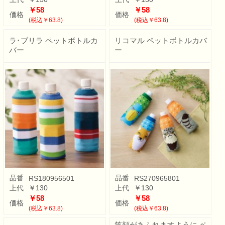
￥58
￥58
価格
価格
(税込￥63.8)
(税込￥63.8)
ラ･ブリラ ペットボトルカ
リコマル ペットボトルカバ
バー
ー
品番
品番
RS180956501
RS270965801
上代
￥130
上代
￥130
￥58
￥58
価格
価格
(税込￥63.8)
(税込￥63.8)
笑顔があふれますように ペ