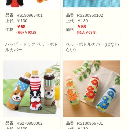
品番
品番
RS190965401
RS280950102
上代
￥130
上代
￥130
￥58
￥58
価格
価格
(税込￥63.8)
(税込￥63.8)
ハッピードッグ ペットボト
ペットボトルカバー(はなわ
ルカバー
らい)
品番
品番
RS270950002
RS180965701
上代
￥130
上代
￥130