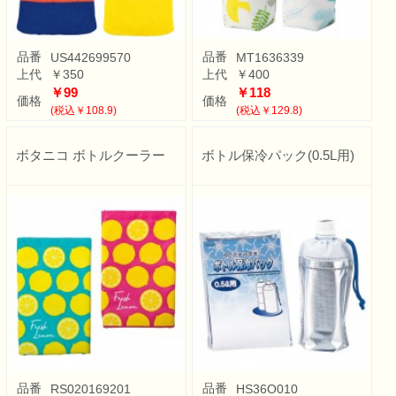
品番
品番
US442699570
MT1636339
上代
￥350
上代
￥400
￥99
￥118
価格
価格
(税込￥108.9)
(税込￥129.8)
ボタニコ ボトルクーラー
ボトル保冷パック(0.5L用)
品番
品番
RS020169201
HS36O010