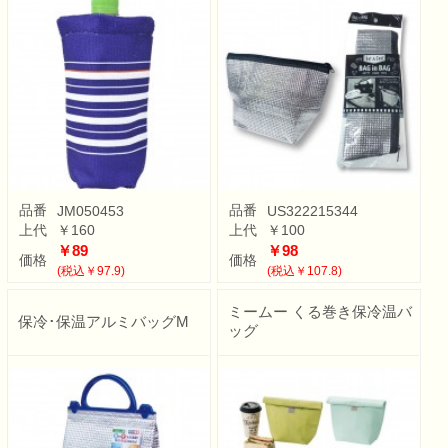
品番
品番
JM050453
US322215344
上代
￥160
上代
￥100
￥89
￥98
価格
価格
(税込￥97.9)
(税込￥107.8)
ミームー くる巻き保冷温バ
保冷･保温アルミバッグM
ッグ