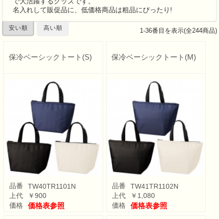
で大活躍するグッズです。
名入れして販促品に、低価格商品は粗品にぴったり!
安い順
高い順
1
-
36
番目を表示(全
244
商品)
保冷ベーシックトート(S)
保冷ベーシックトート(M)
品番
品番
TW40TR1101N
TW41TR1102N
上代
￥900
上代
￥1,080
価格
価格表参照
価格
価格表参照