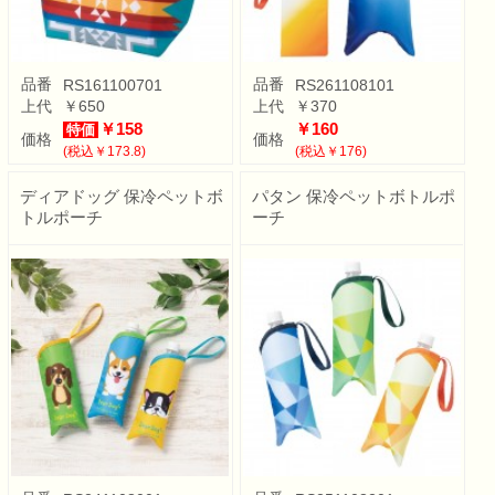
品番
品番
RS161100701
RS261108101
上代
￥650
上代
￥370
￥158
￥160
特価
価格
価格
(税込￥173.8)
(税込￥176)
ディアドッグ 保冷ペットボ
パタン 保冷ペットボトルポ
トルポーチ
ーチ