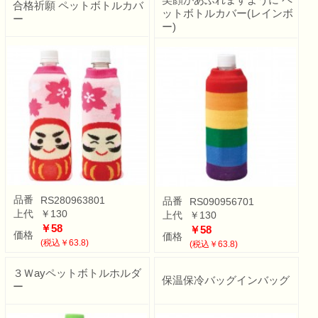
合格祈願 ペットボトルカバ
ットボトルカバー(レインボ
ー
ー)
品番
RS280963801
品番
RS090956701
上代
￥130
上代
￥130
￥58
￥58
価格
価格
(税込￥63.8)
(税込￥63.8)
３Ｗayペットボトルホルダ
保温保冷バッグインバッグ
ー