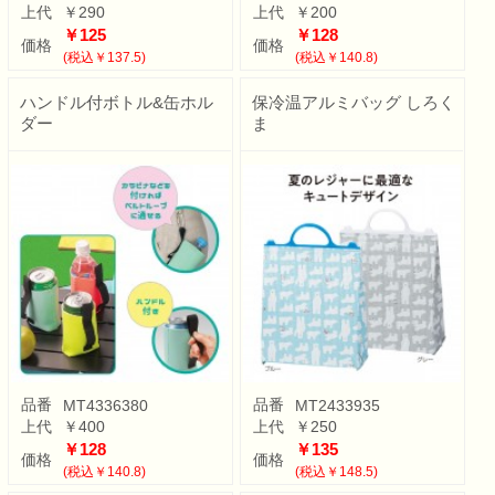
上代
￥290
上代
￥200
￥125
￥128
価格
価格
(税込￥137.5)
(税込￥140.8)
ハンドル付ボトル&缶ホル
保冷温アルミバッグ しろく
ダー
ま
品番
品番
MT4336380
MT2433935
上代
￥400
上代
￥250
￥128
￥135
価格
価格
(税込￥140.8)
(税込￥148.5)