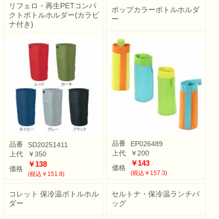
リフェロ・再生PETコンパ
ポップカラーボトルホルダ
クトボトルホルダー(カラビ
ー
ナ付き)
品番
EP026489
品番
SD20251411
上代
￥200
上代
￥350
￥143
￥138
価格
価格
(税込￥157.3)
(税込￥151.8)
コレット 保冷温ボトルホル
セルトナ・保冷温ランチバ
ダー
ッグ