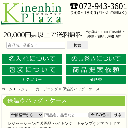
検索
カテゴリー
価格帯
文房具
筆記具
防災グッズ
防犯グッズ
インテリア
キッチン
時計
バッグ・財布
ファンシー雑貨
レジャー・ガーデニング
家庭用品
テーブルウェア
繊維製品
美容グッズ
健康グッズ
傘・雨具
食品
カレンダー
スマホ・タブレット・PC関連
キャラクターグッズ
イベントツールキット
メモ・ふせん
ノート・ノートカバー
ファイル・ホルダー
収納ケース・ペンケース
カード・パス・名刺ケース
印鑑・スタンプ
マグネット
電卓
キーホルダー
ルーペ
デスク周りグッズ
その他
単色ボールペン
多色・多機能ペン
国内メーカー筆記具
高級筆記具
マーカー・色鉛筆・クレヨン
シャープペン
万年筆
その他
ライト
電池不要！防災用品
ラジオ
ブランケット・シート
携帯充電可能グッズ
非常食
防災セット
その他
フォトフレーム
アロマディフューザー
ライト・キャンドル
インテリア小物
クッション・チェア
水回り
スチーマー・鍋
調理用品
保存用品
キッチン家電
タイマー
はかり・スケール
その他
置時計・目覚し時計
壁掛時計
多機能時計
電波時計
腕時計・ストップウォッチ
その他
トートバッグ
ポーチ・巾着
エコバッグ
保温冷バッグ
レジカゴバッグ
財布
同柄シリーズ
その他
玩具
アニマルキャラクター
スイーツモチーフ
アクセサリー
お守・縁起物
その他
保温冷バッグ・ケース
水筒・ボトル・タンブラー
ランチボックス
シート・クッション・チェアー
ドライブ・トラベル
ライト・ツール
ガーデニング用品
夏グッズ
その他
紙製品
掃除用品
洗濯用品
生活家電
便利グッズ
セット商品・ギフト商品
メディカル用品
うちわ・扇子
カイロ・湯たんぽ
その他
陶磁器
カップ・湯呑
ガラス製品
おはし類・カトラリー
タンブラー
その他
タオル
クロス・クリーナー
ブランケット
マフラー・スカーフ
衣類
その他
コスメグッズ
ミラー
ネイルケア
バスグッズ
その他
体脂肪対策
マッサージ・リラックス
温湿度管理
歩数計
その他
長傘
折りたたみ傘
晴雨兼用傘
レインコート・ポンチョ
その他
お菓子類
ラーメン
うどん・そば
そうめん
麺類その他
お米・餅
調味料
飲み物
非常食
プチギフト
その他
バッテリー&充電器
タッチペン
クリーナー
PC関連グッズ
スマホ関連グッズ
文房具
バッグ・財布
レジャー用品
テーブルウェア
繊維製品
その他
〜30人用
〜50人用
100人用〜
その他
100円以下
101円～150円
151円～200円
201円～300円
301円～400円
401円～500円
501円～600円
601円～800円
801円～1000円
1001円～1500円
1501円～2000円
2001円～3000円
3001円～5000円
5001円以上
ホーム
>
レジャー・ガーデニング
>
保温冷バッグ・ケース
保温冷バッグ・ケース
検索
レジャーシーンの必需品!ハイキング、キャンプなどアウトドア