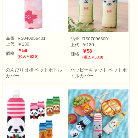
品番
RS040956401
品番
RS070963001
上代
￥130
上代
￥130
￥58
￥58
価格
価格
(税込￥63.8)
(税込￥63.8)
のんびり日和 ペットボトル
ハッピーキャット ペットボ
カバー
トルカバー