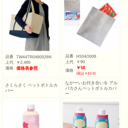
品番
HS34O008
品番
TW44TR0480028N
上代
￥90
上代
￥2,480
￥58
価格
価格表参照
価格
(税込￥63.8)
ながーいお付き合いを アル
さくらさく ペットボトルカ
パカさんペットボトルカバ
バー
ー