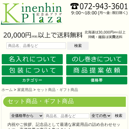
検索
カテゴリー
価格帯
文房具
筆記具
防災グッズ
防犯グッズ
インテリア
キッチン
時計
バッグ・財布
ファンシー雑貨
レジャー・ガーデニング
家庭用品
テーブルウェア
繊維製品
美容グッズ
健康グッズ
傘・雨具
食品
カレンダー
スマホ・タブレット・PC関連
キャラクターグッズ
イベントツールキット
メモ・ふせん
ノート・ノートカバー
ファイル・ホルダー
収納ケース・ペンケース
カード・パス・名刺ケース
印鑑・スタンプ
マグネット
電卓
キーホルダー
ルーペ
デスク周りグッズ
その他
単色ボールペン
多色・多機能ペン
国内メーカー筆記具
高級筆記具
マーカー・色鉛筆・クレヨン
シャープペン
万年筆
その他
ライト
電池不要！防災用品
ラジオ
ブランケット・シート
携帯充電可能グッズ
非常食
防災セット
その他
フォトフレーム
アロマディフューザー
ライト・キャンドル
インテリア小物
クッション・チェア
水回り
スチーマー・鍋
調理用品
保存用品
キッチン家電
タイマー
はかり・スケール
その他
置時計・目覚し時計
壁掛時計
多機能時計
電波時計
腕時計・ストップウォッチ
その他
トートバッグ
ポーチ・巾着
エコバッグ
保温冷バッグ
レジカゴバッグ
財布
同柄シリーズ
その他
玩具
アニマルキャラクター
スイーツモチーフ
アクセサリー
お守・縁起物
その他
保温冷バッグ・ケース
水筒・ボトル・タンブラー
ランチボックス
シート・クッション・チェアー
ドライブ・トラベル
ライト・ツール
ガーデニング用品
夏グッズ
その他
紙製品
掃除用品
洗濯用品
生活家電
便利グッズ
セット商品・ギフト商品
メディカル用品
うちわ・扇子
カイロ・湯たんぽ
その他
陶磁器
カップ・湯呑
ガラス製品
おはし類・カトラリー
タンブラー
その他
タオル
クロス・クリーナー
ブランケット
マフラー・スカーフ
衣類
その他
コスメグッズ
ミラー
ネイルケア
バスグッズ
その他
体脂肪対策
マッサージ・リラックス
温湿度管理
歩数計
その他
長傘
折りたたみ傘
晴雨兼用傘
レインコート・ポンチョ
その他
お菓子類
ラーメン
うどん・そば
そうめん
麺類その他
お米・餅
調味料
飲み物
非常食
プチギフト
その他
バッテリー&充電器
タッチペン
クリーナー
PC関連グッズ
スマホ関連グッズ
文房具
バッグ・財布
レジャー用品
テーブルウェア
繊維製品
その他
〜30人用
〜50人用
100人用〜
その他
100円以下
101円～150円
151円～200円
201円～300円
301円～400円
401円～500円
501円～600円
601円～800円
801円～1000円
1001円～1500円
1501円～2000円
2001円～3000円
3001円～5000円
5001円以上
ホーム
>
家庭用品
>
セット商品・ギフト商品
セット商品・ギフト商品
検索
内祝やご挨拶、記念品として最適な家庭用品の詰め合わせセッ