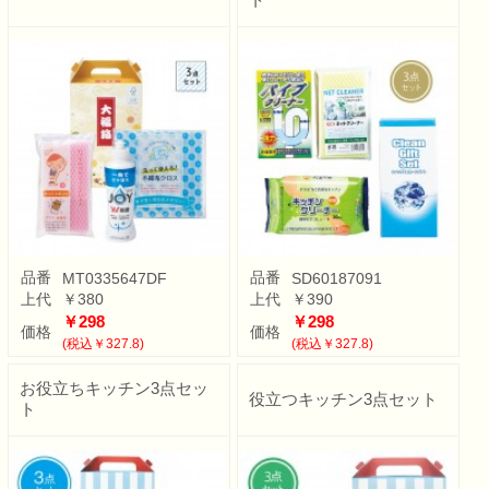
品番
品番
MT0335647DF
SD60187091
上代
￥380
上代
￥390
￥298
￥298
価格
価格
(税込￥327.8)
(税込￥327.8)
お役立ちキッチン3点セッ
役立つキッチン3点セット
ト