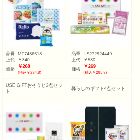
品番
品番
MT7436618
US272924449
上代
￥340
上代
￥530
￥268
￥269
価格
価格
(税込￥294.8)
(税込￥295.9)
USE GIFTおそうじ3点セッ
暮らしのギフト4点セット
ト