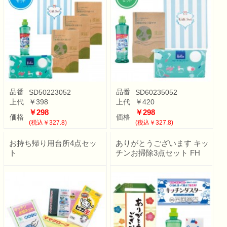
品番
品番
SD50223052
SD60235052
上代
￥398
上代
￥420
￥298
￥298
価格
価格
(税込￥327.8)
(税込￥327.8)
お持ち帰り用台所4点セッ
ありがとうございます キッ
ト
チンお掃除3点セット FH