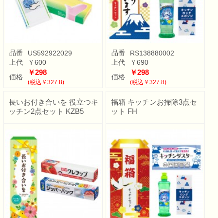
品番
品番
US592922029
RS138880002
上代
￥600
上代
￥690
￥298
￥298
価格
価格
(税込￥327.8)
(税込￥327.8)
長いお付き合いを 役立つキ
福箱 キッチンお掃除3点セ
ッチン2点セット KZB5
ット FH