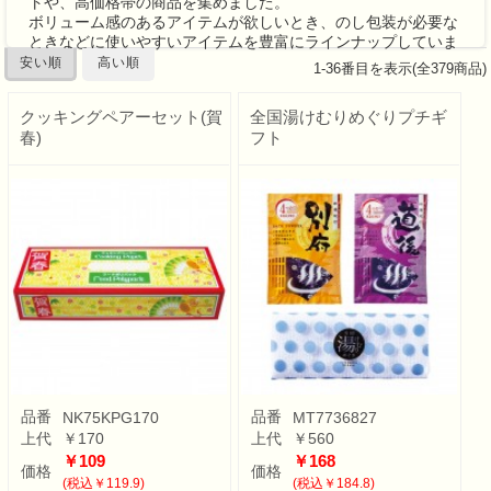
トや、高価格帯の商品を集めました。
ボリューム感のあるアイテムが欲しいとき、のし包装が必要な
ときなどに使いやすいアイテムを豊富にラインナップしていま
す。
安い順
高い順
1
-
36
番目を表示(全
379
商品)
クッキングペアーセット(賀
全国湯けむりめぐりプチギ
春)
フト
品番
品番
NK75KPG170
MT7736827
上代
￥170
上代
￥560
￥109
￥168
価格
価格
(税込￥119.9)
(税込￥184.8)