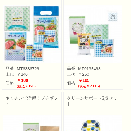
品番
品番
MT6336729
MT0135498
上代
￥240
上代
￥250
￥180
￥185
価格
価格
(税込￥198)
(税込￥203.5)
キッチンで活躍！プチギフ
クリーンサポート3点セッ
ト
ト