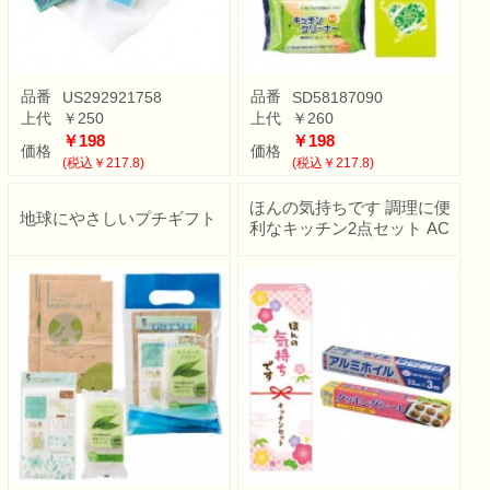
品番
品番
US292921758
SD58187090
上代
￥250
上代
￥260
￥198
￥198
価格
価格
(税込￥217.8)
(税込￥217.8)
ほんの気持ちです 調理に便
地球にやさしいプチギフト
利なキッチン2点セット AC