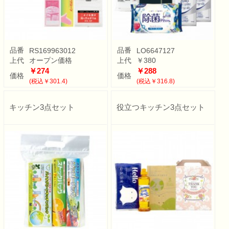
品番
品番
RS169963012
LO6647127
上代
オープン価格
上代
￥380
￥274
￥288
価格
価格
(税込￥301.4)
(税込￥316.8)
キッチン3点セット
役立つキッチン3点セット