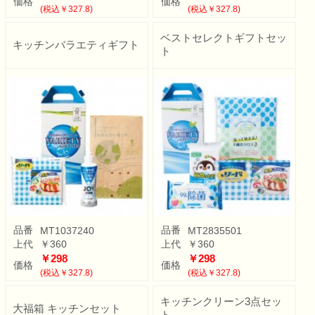
価格
価格
(税込￥327.8)
(税込￥327.8)
ベストセレクトギフトセッ
キッチンバラエティギフト
ト
品番
品番
MT1037240
MT2835501
上代
￥360
上代
￥360
￥298
￥298
価格
価格
(税込￥327.8)
(税込￥327.8)
キッチンクリーン3点セッ
大福箱 キッチンセット
ト