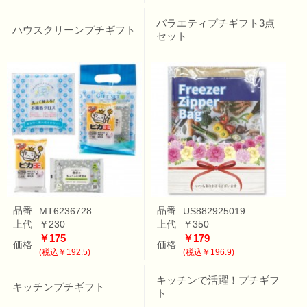
バラエティプチギフト3点
ハウスクリーンプチギフト
セット
品番
品番
MT6236728
US882925019
上代
￥230
上代
￥350
￥175
￥179
価格
価格
(税込￥192.5)
(税込￥196.9)
キッチンで活躍！プチギフ
キッチンプチギフト
ト