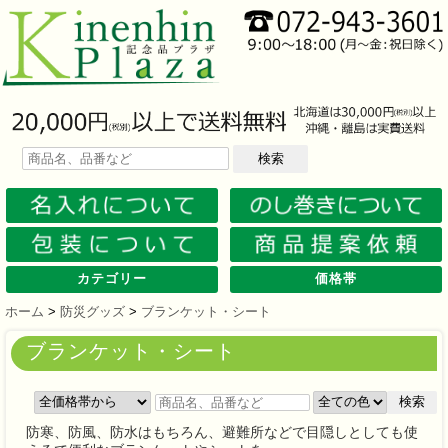
検索
カテゴリー
価格帯
文房具
筆記具
防災グッズ
防犯グッズ
インテリア
キッチン
時計
バッグ・財布
ファンシー雑貨
レジャー・ガーデニング
家庭用品
テーブルウェア
繊維製品
美容グッズ
健康グッズ
傘・雨具
食品
カレンダー
スマホ・タブレット・PC関連
キャラクターグッズ
イベントツールキット
メモ・ふせん
ノート・ノートカバー
ファイル・ホルダー
収納ケース・ペンケース
カード・パス・名刺ケース
印鑑・スタンプ
マグネット
電卓
キーホルダー
ルーペ
デスク周りグッズ
その他
単色ボールペン
多色・多機能ペン
国内メーカー筆記具
高級筆記具
マーカー・色鉛筆・クレヨン
シャープペン
万年筆
その他
ライト
電池不要！防災用品
ラジオ
ブランケット・シート
携帯充電可能グッズ
非常食
防災セット
その他
フォトフレーム
アロマディフューザー
ライト・キャンドル
インテリア小物
クッション・チェア
水回り
スチーマー・鍋
調理用品
保存用品
キッチン家電
タイマー
はかり・スケール
その他
置時計・目覚し時計
壁掛時計
多機能時計
電波時計
腕時計・ストップウォッチ
その他
トートバッグ
ポーチ・巾着
エコバッグ
保温冷バッグ
レジカゴバッグ
財布
同柄シリーズ
その他
玩具
アニマルキャラクター
スイーツモチーフ
アクセサリー
お守・縁起物
その他
保温冷バッグ・ケース
水筒・ボトル・タンブラー
ランチボックス
シート・クッション・チェアー
ドライブ・トラベル
ライト・ツール
ガーデニング用品
夏グッズ
その他
紙製品
掃除用品
洗濯用品
生活家電
便利グッズ
セット商品・ギフト商品
メディカル用品
うちわ・扇子
カイロ・湯たんぽ
その他
陶磁器
カップ・湯呑
ガラス製品
おはし類・カトラリー
タンブラー
その他
タオル
クロス・クリーナー
ブランケット
マフラー・スカーフ
衣類
その他
コスメグッズ
ミラー
ネイルケア
バスグッズ
その他
体脂肪対策
マッサージ・リラックス
温湿度管理
歩数計
その他
長傘
折りたたみ傘
晴雨兼用傘
レインコート・ポンチョ
その他
お菓子類
ラーメン
うどん・そば
そうめん
麺類その他
お米・餅
調味料
飲み物
非常食
プチギフト
その他
バッテリー&充電器
タッチペン
クリーナー
PC関連グッズ
スマホ関連グッズ
文房具
バッグ・財布
レジャー用品
テーブルウェア
繊維製品
その他
〜30人用
〜50人用
100人用〜
その他
100円以下
101円～150円
151円～200円
201円～300円
301円～400円
401円～500円
501円～600円
601円～800円
801円～1000円
1001円～1500円
1501円～2000円
2001円～3000円
3001円～5000円
5001円以上
ホーム
>
防災グッズ
>
ブランケット・シート
ブランケット・シート
検索
防寒、防風、防水はもちろん、避難所などで目隠しとしても使