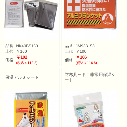
品番
品番
NK40BS160
JM933153
上代
￥160
上代
￥190
￥102
￥106
価格
価格
(税込￥112.2)
(税込￥116.6)
防寒具ッド！非常用保温シ
保温アルミシート
ート