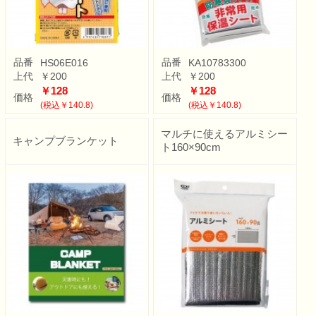
品番
品番
HS06E016
KA10783300
上代
￥200
上代
￥200
￥128
￥128
価格
価格
(税込￥140.8)
(税込￥140.8)
マルチに使えるアルミシー
キャンプブランケット
ト160×90cm