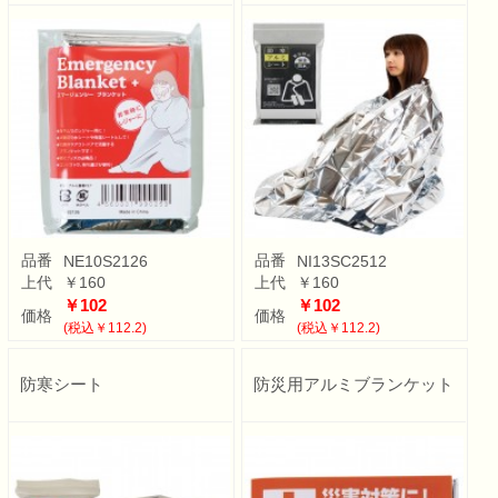
品番
品番
NE10S2126
NI13SC2512
上代
￥160
上代
￥160
￥102
￥102
価格
価格
(税込￥112.2)
(税込￥112.2)
防寒シート
防災用アルミブランケット