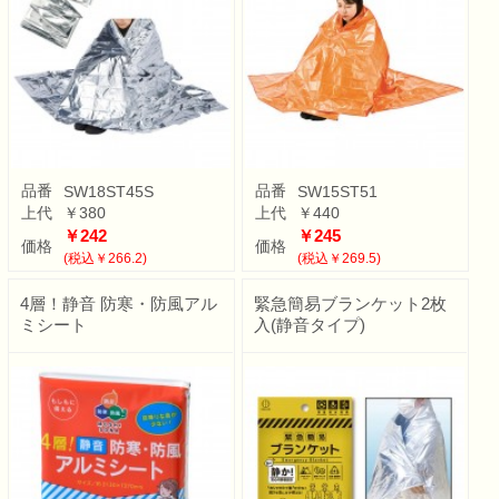
品番
品番
SW18ST45S
SW15ST51
上代
￥380
上代
￥440
￥242
￥245
価格
価格
(税込￥266.2)
(税込￥269.5)
4層！静音 防寒・防風アル
緊急簡易ブランケット2枚
ミシート
入(静音タイプ)