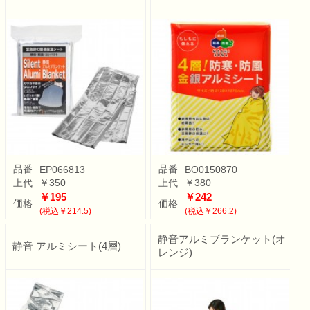
品番
品番
EP066813
BO0150870
上代
￥350
上代
￥380
￥195
￥242
価格
価格
(税込￥214.5)
(税込￥266.2)
静音アルミブランケット(オ
静音 アルミシート(4層)
レンジ)