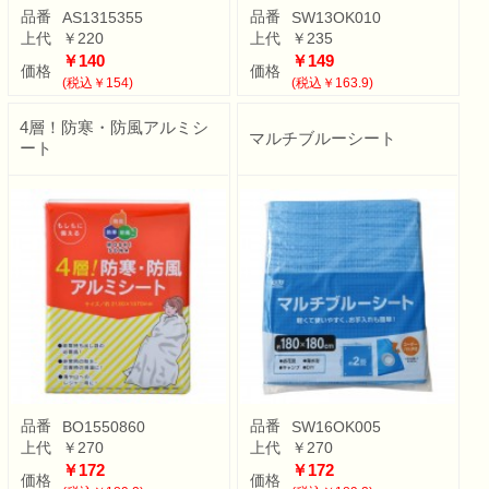
品番
品番
AS1315355
SW13OK010
上代
￥220
上代
￥235
￥140
￥149
価格
価格
(税込￥154)
(税込￥163.9)
4層！防寒・防風アルミシ
マルチブルーシート
ート
品番
品番
BO1550860
SW16OK005
上代
￥270
上代
￥270
￥172
￥172
価格
価格