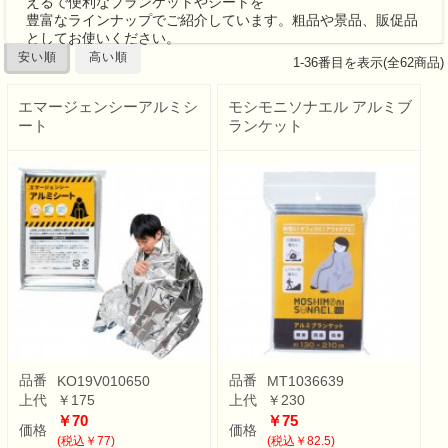
えるで便利なブランケットやシートを
豊富なラインナップでご紹介しています。粗品や景品、販促品
としてお使いください。
安い順
高い順
1
-
36
番目を表示(全
62
商品)
エマージェンシーアルミシ
モシモニソナエル アルミブ
ート
ランケット
品番
品番
KO19V010650
MT1036639
上代
￥175
上代
￥230
￥70
￥75
価格
価格
(税込￥77)
(税込￥82.5)