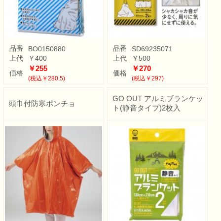
品番
品番
BO0150880
SD69235071
上代
￥400
上代
￥500
￥255
￥270
価格
価格
(税込￥280.5)
(税込￥297)
GO OUT アルミブランケッ
頭巾付防寒ポンチョ
ト(静音タイプ)2枚入