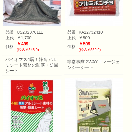
品番
品番
US202376111
KA12732410
上代
￥1,700
上代
￥800
￥499
￥509
価格
価格
(税込￥548.9)
(税込￥559.9)
バイオマス4層！静音アル
非常事隊 3WAYエマージェ
ミシート素材の防寒・防風
ンシーシート
シート