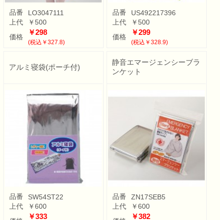
品番
品番
LO3047111
US492217396
上代
￥500
上代
￥500
￥298
￥299
価格
価格
(税込￥327.8)
(税込￥328.9)
静音エマージェンシーブラ
アルミ寝袋(ポーチ付)
ンケット
品番
品番
SW54ST22
ZN17SEB5
上代
￥600
上代
￥600
￥333
￥382