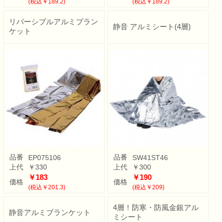
(税込￥189.2)
(税込￥189.2)
リバーシブルアルミブラン
静音 アルミシート(4層)
ケット
品番
品番
EP075106
SW41ST46
上代
￥330
上代
￥300
￥183
￥190
価格
価格
(税込￥201.3)
(税込￥209)
4層！防寒・防風金銀アル
静音アルミブランケット
ミシート