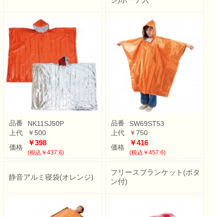
品番
品番
NK11SJ50P
SW69ST53
上代
￥500
上代
￥750
￥398
￥416
価格
価格
(税込￥437.8)
(税込￥457.6)
フリースブランケット(ボタ
静音アルミ寝袋(オレンジ)
ン付)