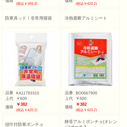
価格
価格
(税込￥366.3)
(税込￥420.2)
防寒具ッド！非常用寝袋
冷熱遮断アルミシート
品番
品番
KA11783310
BO0667900
上代
￥600
上代
￥600
￥382
￥382
価格
価格
(税込￥420.2)
(税込￥420.2)
静音アルミポンチョ(オレン
頭巾付防寒ポンチョ
ジ)ポーチ入