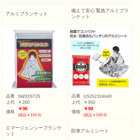
備えて安心 緊急アルミブラ
アルミブランケット
ンケット
品番
品番
SW33ST25
US252324640
上代
￥200
上代
￥350
￥96
￥99
価格
価格
(税込￥105.6)
(税込￥108.9)
エマージェンシーブランケ
防寒アルミシート
ット