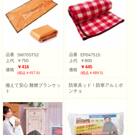
品番
品番
SW70ST52
EP047515
上代
￥750
上代
￥800
￥416
￥445
価格
価格
(税込￥457.6)
(税込￥489.5)
備えて安心 難燃ブランケッ
防寒具ッド！防寒アルミポ
ト
ンチョ