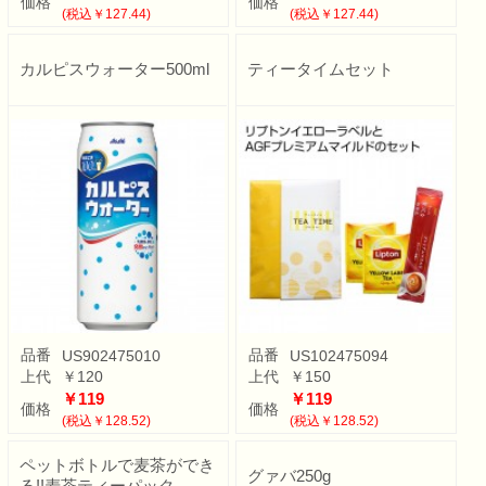
価格
価格
(税込￥127.44)
(税込￥127.44)
カルピスウォーター500ml
ティータイムセット
品番
品番
US902475010
US102475094
上代
￥120
上代
￥150
￥119
￥119
価格
価格
(税込￥128.52)
(税込￥128.52)
ペットボトルで麦茶ができ
グァバ250g
る!!麦茶ティーパック