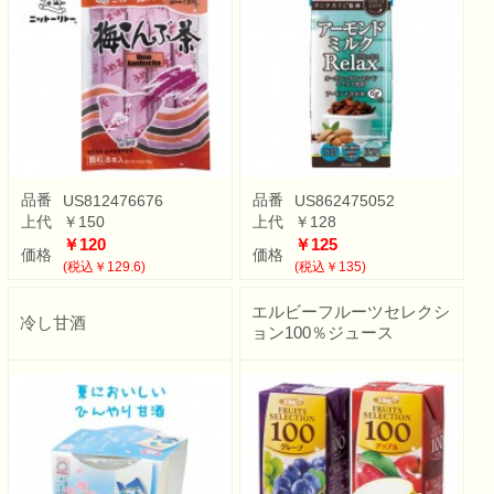
品番
品番
US812476676
US862475052
上代
￥150
上代
￥128
￥120
￥125
価格
価格
(税込￥129.6)
(税込￥135)
エルビーフルーツセレクシ
冷し甘酒
ョン100％ジュース