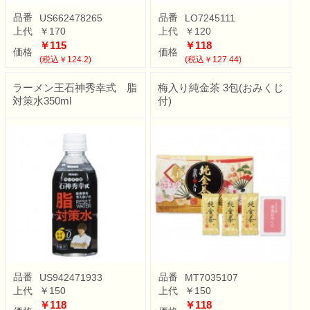
品番
品番
US662478265
LO7245111
上代
￥170
上代
￥120
￥115
￥118
価格
価格
(税込￥124.2)
(税込￥127.44)
ラーメン王石神秀幸式 脂
梅入り純金茶 3包(おみくじ
対策水350ml
付)
品番
品番
US942471933
MT7035107
上代
￥150
上代
￥150
￥118
￥118