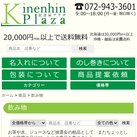
検索
カテゴリー
価格帯
文房具
筆記具
防災グッズ
防犯グッズ
インテリア
キッチン
時計
バッグ・財布
ファンシー雑貨
レジャー・ガーデニング
家庭用品
テーブルウェア
繊維製品
美容グッズ
健康グッズ
傘・雨具
食品
カレンダー
スマホ・タブレット・PC関連
キャラクターグッズ
イベントツールキット
メモ・ふせん
ノート・ノートカバー
ファイル・ホルダー
収納ケース・ペンケース
カード・パス・名刺ケース
印鑑・スタンプ
マグネット
電卓
キーホルダー
ルーペ
デスク周りグッズ
その他
単色ボールペン
多色・多機能ペン
国内メーカー筆記具
高級筆記具
マーカー・色鉛筆・クレヨン
シャープペン
万年筆
その他
ライト
電池不要！防災用品
ラジオ
ブランケット・シート
携帯充電可能グッズ
非常食
防災セット
その他
フォトフレーム
アロマディフューザー
ライト・キャンドル
インテリア小物
クッション・チェア
水回り
スチーマー・鍋
調理用品
保存用品
キッチン家電
タイマー
はかり・スケール
その他
置時計・目覚し時計
壁掛時計
多機能時計
電波時計
腕時計・ストップウォッチ
その他
トートバッグ
ポーチ・巾着
エコバッグ
保温冷バッグ
レジカゴバッグ
財布
同柄シリーズ
その他
玩具
アニマルキャラクター
スイーツモチーフ
アクセサリー
お守・縁起物
その他
保温冷バッグ・ケース
水筒・ボトル・タンブラー
ランチボックス
シート・クッション・チェアー
ドライブ・トラベル
ライト・ツール
ガーデニング用品
夏グッズ
その他
紙製品
掃除用品
洗濯用品
生活家電
便利グッズ
セット商品・ギフト商品
メディカル用品
うちわ・扇子
カイロ・湯たんぽ
その他
陶磁器
カップ・湯呑
ガラス製品
おはし類・カトラリー
タンブラー
その他
タオル
クロス・クリーナー
ブランケット
マフラー・スカーフ
衣類
その他
コスメグッズ
ミラー
ネイルケア
バスグッズ
その他
体脂肪対策
マッサージ・リラックス
温湿度管理
歩数計
その他
長傘
折りたたみ傘
晴雨兼用傘
レインコート・ポンチョ
その他
お菓子類
ラーメン
うどん・そば
そうめん
麺類その他
お米・餅
調味料
飲み物
非常食
プチギフト
その他
バッテリー&充電器
タッチペン
クリーナー
PC関連グッズ
スマホ関連グッズ
文房具
バッグ・財布
レジャー用品
テーブルウェア
繊維製品
その他
〜30人用
〜50人用
100人用〜
その他
100円以下
101円～150円
151円～200円
201円～300円
301円～400円
401円～500円
501円～600円
601円～800円
801円～1000円
1001円～1500円
1501円～2000円
2001円～3000円
3001円～5000円
5001円以上
ホーム
>
食品
>
飲み物
飲み物
検索
お茶や水、ジュースなど抽選会の粗品として、またちょっとし