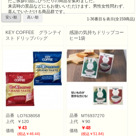
たご挨拶の品にぴったりの商品を集めました。
来店時の景品などにもお使いいただけます。男性女性問わず、
喜んでいただける商品群です。
安い順
高い順
1
-
36
番目を表示(全
159
商品)
KEY COFFEE グランテイ
感謝の気持ちドリップコー
スト ドリップバッグ
ヒー1袋
品番
品番
LO7638058
MT6937270
上代
￥120
上代
￥90
￥43
￥48
価格
価格
(税込￥46.44)
(税込￥51.84)