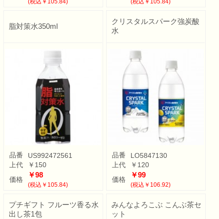
(税込￥105.84)
(税込￥105.84)
クリスタルスパーク強炭酸
脂対策水350ml
水
品番
品番
US992472561
LO5847130
上代
￥150
上代
￥120
￥98
￥99
価格
価格
(税込￥105.84)
(税込￥106.92)
プチギフト フルーツ香る水
みんなよろこぶ こんぶ茶セ
出し茶1包
ット