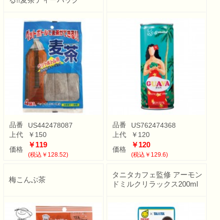
品番
品番
US442478087
US762474368
上代
￥150
上代
￥120
￥119
￥120
価格
価格
(税込￥128.52)
(税込￥129.6)
タニタカフェ監修 アーモン
梅こんぶ茶
ドミルクリラックス200ml