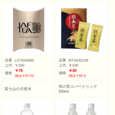
品番
品番
LO7844085
MT4435109
上代
￥160
上代
￥100
￥78
￥80
価格
価格
(税込￥84.24)
(税込￥86.4)
蛍の里スパークリング
富士山の天然水
500ml