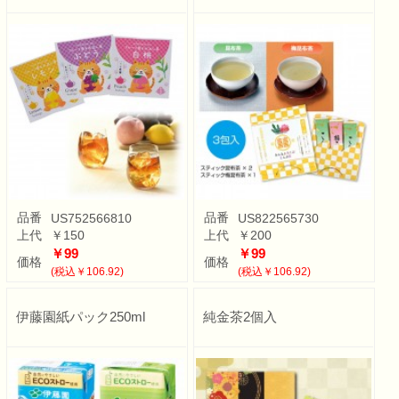
品番
品番
US752566810
US822565730
上代
￥150
上代
￥200
￥99
￥99
価格
価格
(税込￥106.92)
(税込￥106.92)
伊藤園紙パック250ml
純金茶2個入