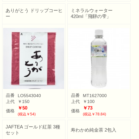
ありがとう ドリップコーヒ
ミネラルウォーター
ー
420ml「飛騨の雫」
品番
品番
LO5543040
MT1627000
上代
￥150
上代
￥100
￥50
￥73
価格
価格
(税込￥54)
(税込￥78.84)
JAFTEA ゴールド紅茶 3種
寿わかめ純金茶 2包入
セット