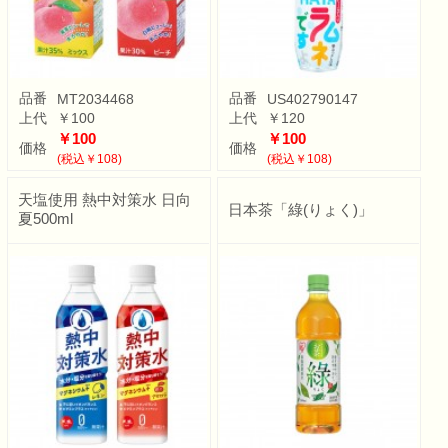
品番
品番
MT2034468
US402790147
上代
￥100
上代
￥120
￥100
￥100
価格
価格
(税込￥108)
(税込￥108)
天塩使用 熱中対策水 日向
日本茶「綠(りょく)」
夏500ml