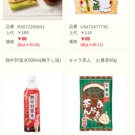
品番
品番
RS072200501
US472477735
上代
￥180
上代
￥110
￥88
￥89
価格
価格
(税込￥95.04)
(税込￥96.12)
熱中対策水500ml(梅干し味)
キャラ茶ん お番茶60g