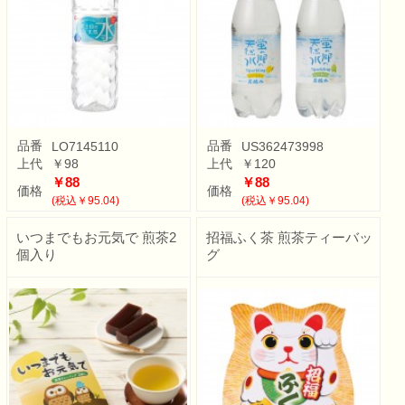
品番
品番
LO7145110
US362473998
上代
￥98
上代
￥120
￥88
￥88
価格
価格
(税込￥95.04)
(税込￥95.04)
いつまでもお元気で 煎茶2
招福ふく茶 煎茶ティーバッ
個入り
グ