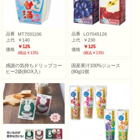
品番
品番
MT7031106
LO7045126
上代
￥140
上代
￥230
￥125
￥125
価格
価格
(税込￥135)
(税込￥135)
感謝の気持ちドリップコー
国産果汁100%ジュース
ヒー2袋(BOX入）
(80g)1個