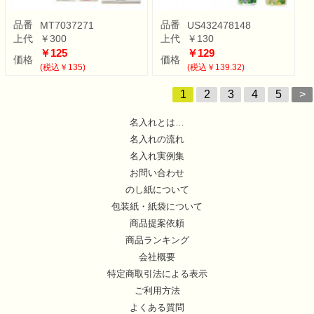
品番
品番
MT7037271
US432478148
上代
￥300
上代
￥130
￥125
￥129
価格
価格
(税込￥135)
(税込￥139.32)
1
2
3
4
5
>
名入れとは…
名入れの流れ
名入れ実例集
お問い合わせ
のし紙について
包装紙・紙袋について
商品提案依頼
商品ランキング
会社概要
特定商取引法による表示
ご利用方法
よくある質問