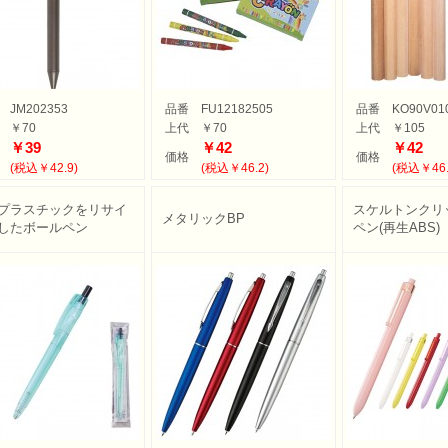
JM202353
品番
FU12182505
品番
KO90V01
￥70
上代
￥70
上代
￥105
￥39
￥42
￥42
価格
価格
(税込￥42.9)
(税込￥46.2)
(税込￥46.
プラスチックをリサイ
スケルトンクリ
メタリックBP
したボールペン
ペン(再生ABS)