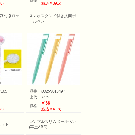
価格
6)
(税込￥39.6)
迷路付きロケ
スマホスタンド付き抗菌ボ
ールペン
7105
品番
KO25V010497
上代
￥95
￥38
価格
8)
(税込￥41.8)
シンプルスリムボールペン
セット
(再生ABS)