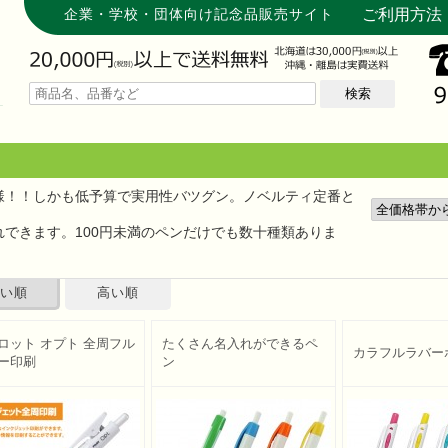
企業・学校・団体向け記念品販売サイト
ご利用方法
検索
様！！
しかも低予算で実用性バツグン。
ノベルティ
定番と
できます。100円未満のペンだけでも数十種類ありま
い順
高い順
ロット オプト 全周フル
たくさん名入れができるペ
カラフルラバー
ー印刷
ン