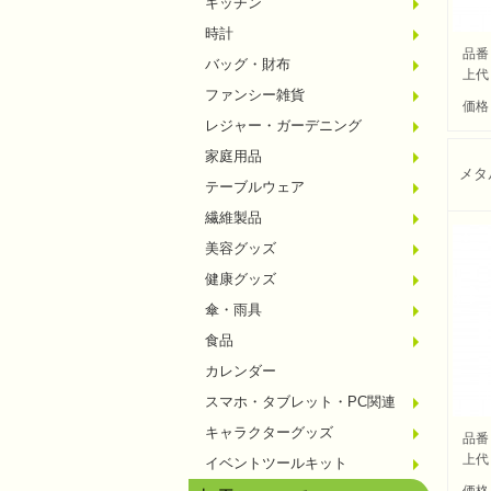
キッチン
水回り
スチー
調理用
保存用
キッチ
タイマ
はかり
その他
時計
置時計
壁掛時
多機能
電波時
腕時計
その他
品番
バッグ・財布
トート
ポーチ
エコバ
保温冷
レジカ
財布
同柄シ
その他
上代
ファンシー雑貨
玩具
アニマ
スイー
アクセ
お守・
その他
価格
レジャー・ガーデニング
保温冷
水筒・
ランチ
シート
ドライ
ライト
ガーデ
夏グッ
その他
家庭用品
紙製品
掃除用
洗濯用
生活家
便利グ
セット
メディ
うちわ
カイロ
その他
メタ
テーブルウェア
陶磁器
カップ
ガラス
おはし
タンブ
その他
繊維製品
タオル
クロス
ブラン
マフラ
衣類
その他
美容グッズ
コスメ
ミラー
ネイル
バスグ
その他
健康グッズ
体脂肪
マッサ
温湿度
歩数計
その他
傘・雨具
長傘
折りた
晴雨兼
レイン
その他
食品
お菓子
ラーメ
うどん
そうめ
麺類そ
お米・
調味料
飲み物
非常食
プチギ
その他
カレンダー
スマホ・タブレット・PC関連
バッテ
タッチ
クリー
PC関
スマホ
キャラクターグッズ
文房具
バッグ
レジャ
テーブ
繊維製
その他
品番
上代
イベントツールキット
〜30
〜50
100人
その他