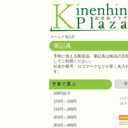
ホーム
>
筆記具
筆記具
手軽に使える販促品。
筆記具は粗品の王
してご利用ください。
社名や屋号、ロゴマークなどが安く名入れ
す。
予算で選ぶ
安
100円以下
パイ
101円～150円
カラ
151円～200円
201円～300円
301円～400円