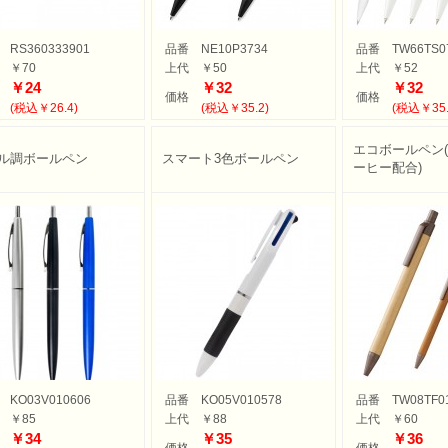
マー・鍋
品
品
ン家電
ー
・スケール
・目覚し時計
計
時計
計
・ストップウォッチ
RS360333901
品番
NE10P3734
品番
TW66TS0
バッグ
・巾着
ッグ
バッグ
ゴバッグ
リーズ
￥70
上代
￥50
上代
￥52
ルキャラクター
ツモチーフ
サリー
縁起物
￥24
￥32
￥32
価格
価格
(税込￥26.4)
(税込￥35.2)
(税込￥35.
バッグ・ケース
ボトル・タンブラー
ボックス
・クッション・チェアー
ブ・トラベル
・ツール
ニング用品
ズ
品
品
電
ッズ
商品・ギフト商品
カル用品
・扇子
・湯たんぽ
エコボールペン
ル調ボールペン
スマート3色ボールペン
ーヒー配合)
・湯呑
製品
類・カトラリー
ラー
・クリーナー
ケット
ー・スカーフ
グッズ
ケア
ッズ
対策
ージ・リラックス
管理
たみ傘
用傘
コート・ポンチョ
類
ン
・そば
ん
の他
餅
フト
リー&充電器
ペン
ナー
連グッズ
関連グッズ
・財布
ー用品
ルウェア
品
KO03V010606
品番
KO05V010578
品番
TW08TF0
￥85
上代
￥88
上代
￥60
人用
人用
用〜
￥34
￥35
￥36