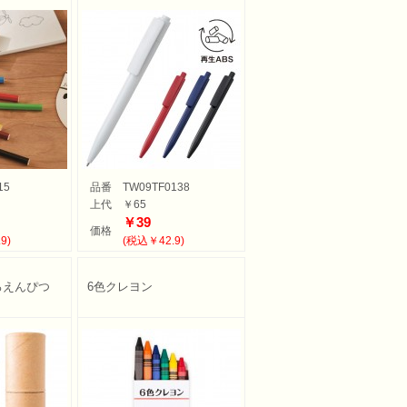
15
品番
TW09TF0138
上代
￥65
￥39
価格
9)
(税込￥42.9)
ろえんぴつ
6色クレヨン