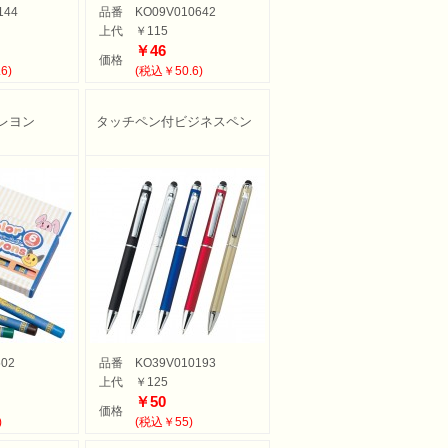
144
品番
KO09V010642
上代
￥115
￥46
価格
6)
(税込￥50.6)
レヨン
タッチペン付ビジネスペン
502
品番
KO39V010193
上代
￥125
￥50
価格
)
(税込￥55)