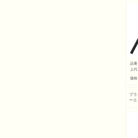
品番
上代
価格
プラ
ーエ