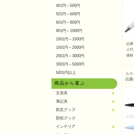
401円～500円
501円～600円
601円～800円
801円～1000円
1001円～1500円
品番
1501円～2000円
上代
価格
2001円～3000円
3001円～5000円
5001円以上
カラ
抗菌
商品から選ぶ
文房具
メモ・
ノート
ファイ
収納ケ
カード
印鑑・
マグネ
電卓
キーホ
ルーペ
デスク
その他
筆記具
単色ボ
多色・
国内メ
高級筆
マーカ
シャー
万年筆
その他
防災グッズ
ライト
電池不
ラジオ
ブラン
携帯充
非常食
防災セ
その他
防犯グッズ
インテリア
フォト
アロマ
ライト
インテ
クッシ