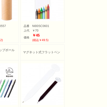
0557
品番
NI00SC0601
上代
￥70
￥45
価格
2)
(税込￥49.5)
ップボール
マグネット式フラットペン