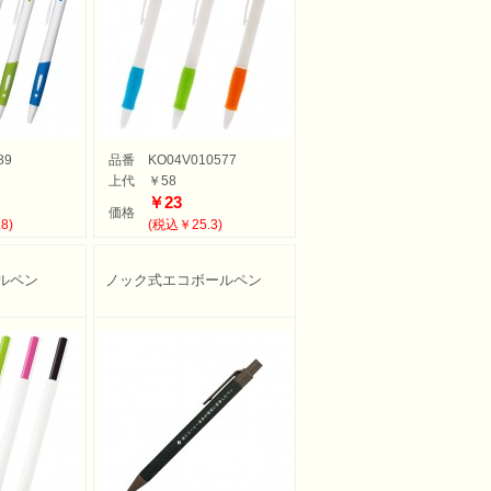
89
品番
KO04V010577
上代
￥58
￥23
価格
8)
(税込￥25.3)
ルペン
ノック式エコボールペン