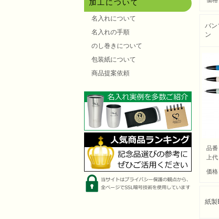
価格
加工について
名入れについて
バン
名入れの手順
ン
のし巻きについて
包装紙について
商品提案依頼
品番
上代
価格
紙製