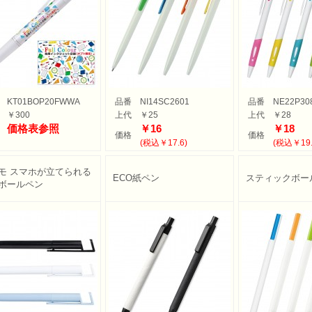
KT01BOP20FWWA
品番
NI14SC2601
品番
NE22P30
￥300
上代
￥25
上代
￥28
価格表参照
￥16
￥18
価格
価格
(税込￥17.6)
(税込￥19.
モ スマホが立てられる
ECO紙ペン
スティックボー
ボールペン
ふせん
・ノートカバー
ル・ホルダー
ース・ペンケース
・パス・名刺ケース
スタンプ
ット
ルダー
周りグッズ
ールペン
多機能ペン
ーカー筆記具
記具
ー・色鉛筆・クレヨン
プペン
要！防災用品
ケット・シート
電可能グッズ
ット
フレーム
ディフューザー
・キャンドル
リア小物
ョン・チェア