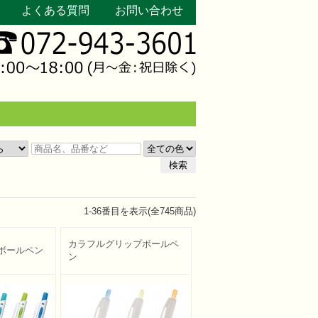
よくある質問
お問い合わせ
検索
1
-
36
番目を表示(全
745
商品)
カラフルグリップボールペ
ボールペン
ン