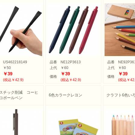
US462218149
品番
NE12P3613
品番
NE92P36
￥50
上代
￥60
上代
￥60
￥39
￥39
￥39
価格
価格
(税込￥42.9)
(税込￥42.9)
(税込￥42.
スチック削減 コーヒ
6色カラークレヨン
クラフト6色い
コボールペン