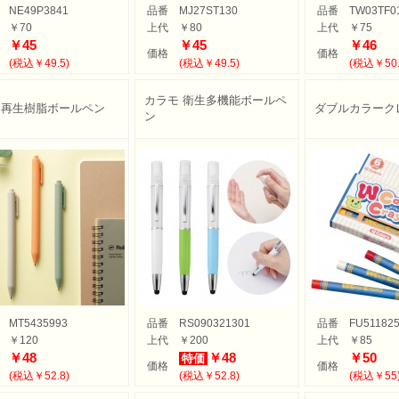
NE49P3841
品番
MJ27ST130
品番
TW03TF0
￥70
上代
￥80
上代
￥75
￥45
￥45
￥46
価格
価格
(税込￥49.5)
(税込￥49.5)
(税込￥50.
カラモ 衛生多機能ボールペ
 再生樹脂ボールペン
ダブルカラーク
ン
MT5435993
品番
RS090321301
品番
FU51182
￥120
上代
￥200
上代
￥85
￥48
￥48
￥50
特価
価格
価格
(税込￥52.8)
(税込￥52.8)
(税込￥55