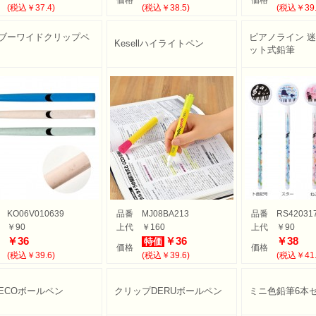
価格
価格
(税込￥37.4)
(税込￥38.5)
(税込￥39.
ブーワイドクリップペ
ピアノライン 
Kesellハイライトペン
ット式鉛筆
KO06V010639
品番
MJ08BA213
品番
RS42031
￥90
上代
￥160
上代
￥90
￥36
￥36
￥38
特価
価格
価格
(税込￥39.6)
(税込￥39.6)
(税込￥41.
ECOボールペン
クリップDERUボールペン
ミニ色鉛筆6本