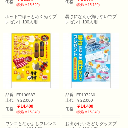
価格
価格
(税込￥15,620)
(税込￥15,730)
ホットでほっとぬくぬくプ
暑さになんか負けないでプ
レゼント100人用
レゼント100人用
品番
品番
EP106587
EP107260
上代
￥22,000
上代
￥22,000
￥14,400
￥14,400
価格
価格
(税込￥15,840)
(税込￥15,840)
ワンコとなかよしフレンズ
お出かけいろどりグッズプ