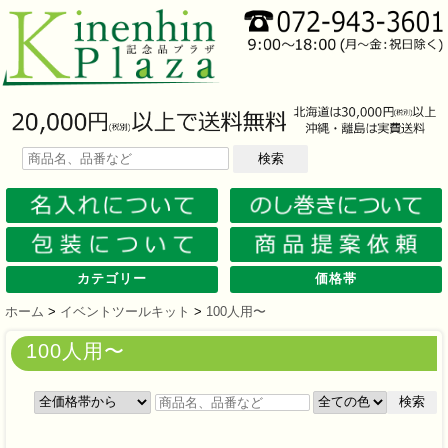
検索
カテゴリー
価格帯
文房具
筆記具
防災グッズ
防犯グッズ
インテリア
キッチン
時計
バッグ・財布
ファンシー雑貨
レジャー・ガーデニング
家庭用品
テーブルウェア
繊維製品
美容グッズ
健康グッズ
傘・雨具
食品
カレンダー
スマホ・タブレット・PC関連
キャラクターグッズ
イベントツールキット
メモ・ふせん
ノート・ノートカバー
ファイル・ホルダー
収納ケース・ペンケース
カード・パス・名刺ケース
印鑑・スタンプ
マグネット
電卓
キーホルダー
ルーペ
デスク周りグッズ
その他
単色ボールペン
多色・多機能ペン
国内メーカー筆記具
高級筆記具
マーカー・色鉛筆・クレヨン
シャープペン
万年筆
その他
ライト
電池不要！防災用品
ラジオ
ブランケット・シート
携帯充電可能グッズ
非常食
防災セット
その他
フォトフレーム
アロマディフューザー
ライト・キャンドル
インテリア小物
クッション・チェア
水回り
スチーマー・鍋
調理用品
保存用品
キッチン家電
タイマー
はかり・スケール
その他
置時計・目覚し時計
壁掛時計
多機能時計
電波時計
腕時計・ストップウォッチ
その他
トートバッグ
ポーチ・巾着
エコバッグ
保温冷バッグ
レジカゴバッグ
財布
同柄シリーズ
その他
玩具
アニマルキャラクター
スイーツモチーフ
アクセサリー
お守・縁起物
その他
保温冷バッグ・ケース
水筒・ボトル・タンブラー
ランチボックス
シート・クッション・チェアー
ドライブ・トラベル
ライト・ツール
ガーデニング用品
夏グッズ
その他
紙製品
掃除用品
洗濯用品
生活家電
便利グッズ
セット商品・ギフト商品
メディカル用品
うちわ・扇子
カイロ・湯たんぽ
その他
陶磁器
カップ・湯呑
ガラス製品
おはし類・カトラリー
タンブラー
その他
タオル
クロス・クリーナー
ブランケット
マフラー・スカーフ
衣類
その他
コスメグッズ
ミラー
ネイルケア
バスグッズ
その他
体脂肪対策
マッサージ・リラックス
温湿度管理
歩数計
その他
長傘
折りたたみ傘
晴雨兼用傘
レインコート・ポンチョ
その他
お菓子類
ラーメン
うどん・そば
そうめん
麺類その他
お米・餅
調味料
飲み物
非常食
プチギフト
その他
バッテリー&充電器
タッチペン
クリーナー
PC関連グッズ
スマホ関連グッズ
文房具
バッグ・財布
レジャー用品
テーブルウェア
繊維製品
その他
〜30人用
〜50人用
100人用〜
その他
100円以下
101円～150円
151円～200円
201円～300円
301円～400円
401円～500円
501円～600円
601円～800円
801円～1000円
1001円～1500円
1501円～2000円
2001円～3000円
3001円～5000円
5001円以上
ホーム
>
イベントツールキット
>
100人用〜
100人用〜
検索