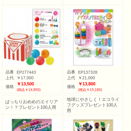
品番
品番
EP277443
EP137328
上代
￥17,000
上代
￥21,000
￥13,500
￥13,800
価格
価格
(税込￥14,850)
(税込￥15,180)
地球にやさしく！エコライ
ぱっちりおめめのエイリア
フグッズプレゼント100人
ン！？プレゼント100人用
用