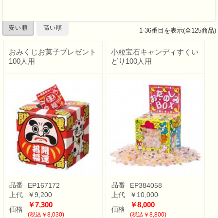
安い順
高い順
1
-
36
番目を表示(全
125
商品)
おみくじお菓子プレゼント
小粒宝石キャンディすくい
100人用
どり100人用
品番
品番
EP167172
EP384058
上代
￥9,200
上代
￥10,000
￥7,300
￥8,000
価格
価格
(税込￥8,030)
(税込￥8,800)