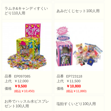
ラムネ&キャンディすくい
あみだくじセット100人用
どり110人用
品番
品番
EP097085
EP723118
上代
￥12,000
上代
￥11,500
￥9,500
￥10,800
価格
価格
(税込￥10,450)
(税込￥11,880)
お外でハッスル水ピスプレ
塩飴すくいどり100人用
ゼント100人用