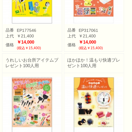
品番
品番
EP177546
EP317061
上代
￥21,400
上代
￥21,400
￥14,000
￥14,000
価格
価格
(税込￥15,400)
(税込￥15,400)
うれしいお台所アイテムプ
ほかほか！温もり快適プレ
レゼント100人用
ゼント100人用