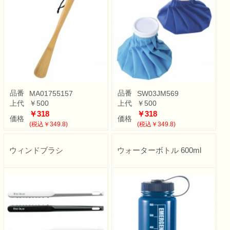
品番
品番
MA01755157
SW03JM569
上代
￥500
上代
￥500
￥318
￥318
価格
価格
(税込￥349.8)
(税込￥349.8)
ウィンドブラシ
ウォーターボトル 600ml