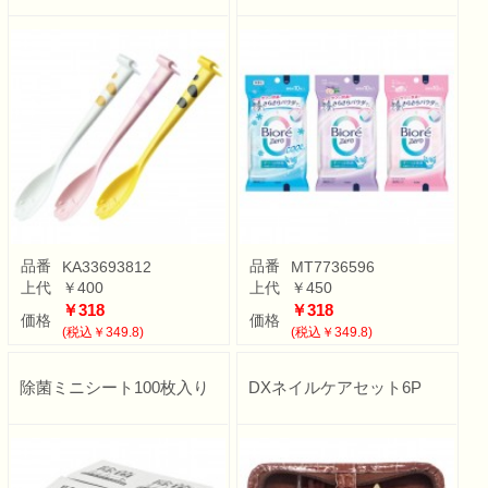
品番
品番
KA33693812
MT7736596
上代
￥400
上代
￥450
￥318
￥318
価格
価格
(税込￥349.8)
(税込￥349.8)
除菌ミニシート100枚入り
DXネイルケアセット6P