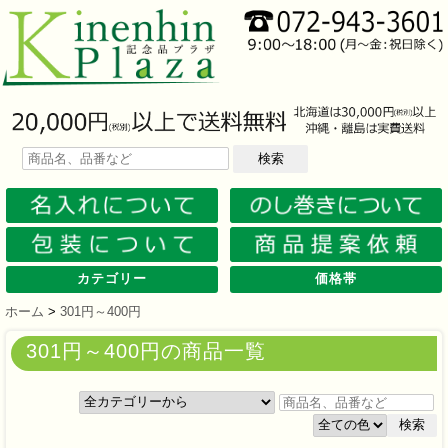
検索
カテゴリー
価格帯
文房具
筆記具
防災グッズ
防犯グッズ
インテリア
キッチン
時計
バッグ・財布
ファンシー雑貨
レジャー・ガーデニング
家庭用品
テーブルウェア
繊維製品
美容グッズ
健康グッズ
傘・雨具
食品
カレンダー
スマホ・タブレット・PC関連
キャラクターグッズ
イベントツールキット
メモ・ふせん
ノート・ノートカバー
ファイル・ホルダー
収納ケース・ペンケース
カード・パス・名刺ケース
印鑑・スタンプ
マグネット
電卓
キーホルダー
ルーペ
デスク周りグッズ
その他
単色ボールペン
多色・多機能ペン
国内メーカー筆記具
高級筆記具
マーカー・色鉛筆・クレヨン
シャープペン
万年筆
その他
ライト
電池不要！防災用品
ラジオ
ブランケット・シート
携帯充電可能グッズ
非常食
防災セット
その他
フォトフレーム
アロマディフューザー
ライト・キャンドル
インテリア小物
クッション・チェア
水回り
スチーマー・鍋
調理用品
保存用品
キッチン家電
タイマー
はかり・スケール
その他
置時計・目覚し時計
壁掛時計
多機能時計
電波時計
腕時計・ストップウォッチ
その他
トートバッグ
ポーチ・巾着
エコバッグ
保温冷バッグ
レジカゴバッグ
財布
同柄シリーズ
その他
玩具
アニマルキャラクター
スイーツモチーフ
アクセサリー
お守・縁起物
その他
保温冷バッグ・ケース
水筒・ボトル・タンブラー
ランチボックス
シート・クッション・チェアー
ドライブ・トラベル
ライト・ツール
ガーデニング用品
夏グッズ
その他
紙製品
掃除用品
洗濯用品
生活家電
便利グッズ
セット商品・ギフト商品
メディカル用品
うちわ・扇子
カイロ・湯たんぽ
その他
陶磁器
カップ・湯呑
ガラス製品
おはし類・カトラリー
タンブラー
その他
タオル
クロス・クリーナー
ブランケット
マフラー・スカーフ
衣類
その他
コスメグッズ
ミラー
ネイルケア
バスグッズ
その他
体脂肪対策
マッサージ・リラックス
温湿度管理
歩数計
その他
長傘
折りたたみ傘
晴雨兼用傘
レインコート・ポンチョ
その他
お菓子類
ラーメン
うどん・そば
そうめん
麺類その他
お米・餅
調味料
飲み物
非常食
プチギフト
その他
バッテリー&充電器
タッチペン
クリーナー
PC関連グッズ
スマホ関連グッズ
文房具
バッグ・財布
レジャー用品
テーブルウェア
繊維製品
その他
〜30人用
〜50人用
100人用〜
その他
100円以下
101円～150円
151円～200円
201円～300円
301円～400円
401円～500円
501円～600円
601円～800円
801円～1000円
1001円～1500円
1501円～2000円
2001円～3000円
3001円～5000円
5001円以上
ホーム
>
301円～400円
301円～400円の商品一覧
検索