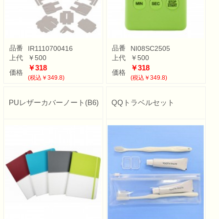
品番
品番
IR1110700416
NI08SC2505
上代
￥500
上代
￥500
￥318
￥318
価格
価格
(税込￥349.8)
(税込￥349.8)
PUレザーカバーノート(B6)
QQトラベルセット