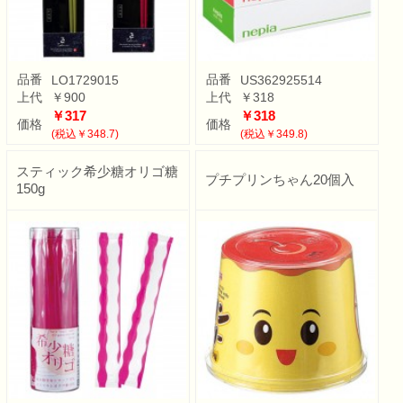
品番
品番
LO1729015
US362925514
上代
￥900
上代
￥318
￥317
￥318
価格
価格
(税込￥348.7)
(税込￥349.8)
スティック希少糖オリゴ糖
プチプリンちゃん20個入
150g