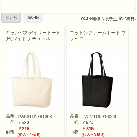
安い順
高い順
109
-
144
番目を表示(全
1845
商品)
キャンバスデイリートート
コットンファームトート ブ
(M)ワイド ナチュラル
ラック
品番
品番
TW09TR1381008
TW27TR0910009
上代
￥520
上代
￥520
￥315
￥315
価格
価格
(税込￥346.5)
(税込￥346.5)