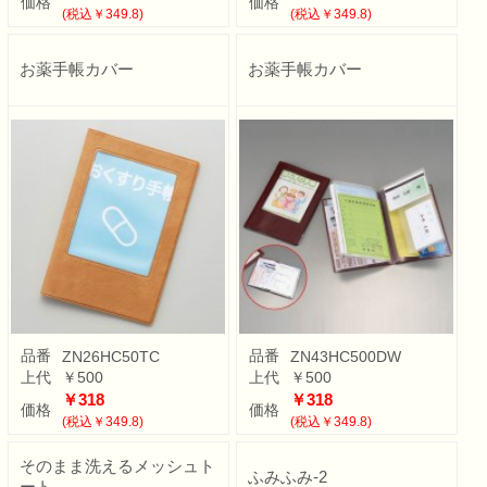
価格
価格
(税込￥349.8)
(税込￥349.8)
お薬手帳カバー
お薬手帳カバー
品番
品番
ZN26HC50TC
ZN43HC500DW
上代
￥500
上代
￥500
￥318
￥318
価格
価格
(税込￥349.8)
(税込￥349.8)
そのまま洗えるメッシュト
ふみふみ-2
ート