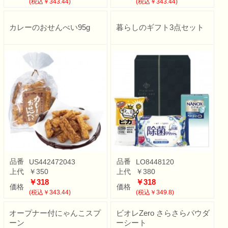
(税込￥343.44)
(税込￥343.44)
カレーのおせんべい95g
暮らしのギフト3点セット
品番
品番
US442472043
LO8448120
上代
￥350
上代
￥380
￥318
￥318
価格
価格
(税込￥343.44)
(税込￥349.8)
オープナー付にゃんこスプ
ビオレZero さらさらパウダ
ーン
ーシート