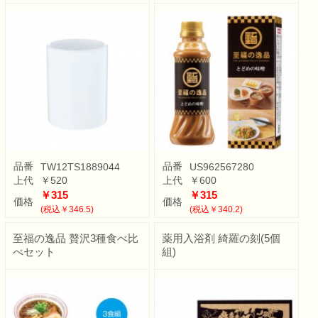
品番
品番
TW12TS1889044
US962567280
上代
￥520
上代
￥600
￥315
￥315
価格
価格
(税込￥346.5)
(税込￥340.2)
至福の逸品 贅沢3種食べ比
薬用入浴剤 綺羅の刻(5個
べセット
組)