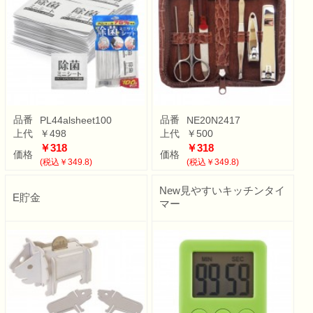
品番
品番
PL44alsheet100
NE20N2417
上代
￥498
上代
￥500
￥318
￥318
価格
価格
(税込￥349.8)
(税込￥349.8)
New見やすいキッチンタイ
E貯金
マー