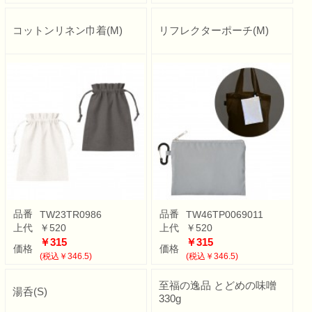
コットンリネン巾着(M)
リフレクターポーチ(M)
品番
品番
TW23TR0986
TW46TP0069011
上代
￥520
上代
￥520
￥315
￥315
価格
価格
(税込￥346.5)
(税込￥346.5)
至福の逸品 とどめの味噌
湯呑(S)
330g