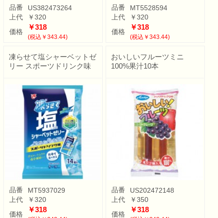
品番
品番
US382473264
MT5528594
上代
￥320
上代
￥320
￥318
￥318
価格
価格
(税込￥343.44)
(税込￥343.44)
凍らせて塩シャーベットゼ
おいしいフルーツミニ
リー スポーツドリンク味
100%果汁10本
品番
品番
MT5937029
US202472148
上代
￥320
上代
￥350
￥318
￥318
価格
価格