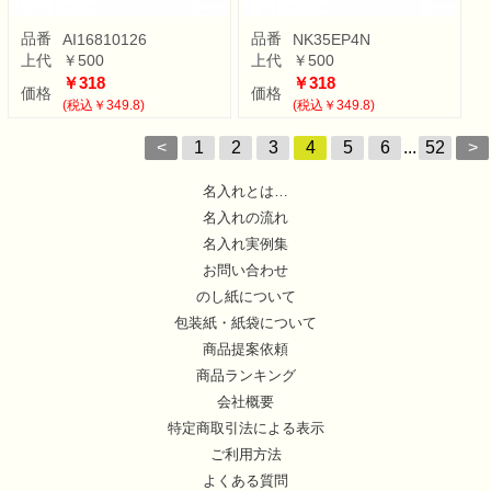
品番
品番
AI16810126
NK35EP4N
上代
￥500
上代
￥500
￥318
￥318
価格
価格
(税込￥349.8)
(税込￥349.8)
<
1
2
3
4
5
6
...
52
>
名入れとは…
名入れの流れ
名入れ実例集
お問い合わせ
のし紙について
包装紙・紙袋について
商品提案依頼
商品ランキング
会社概要
特定商取引法による表示
ご利用方法
よくある質問