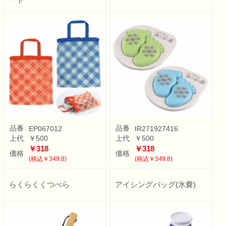
品番
品番
EP067012
IR271927416
上代
￥500
上代
￥500
￥318
￥318
価格
価格
(税込￥349.8)
(税込￥349.8)
らくらくくつべら
アイシングバッグ(氷嚢)